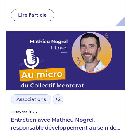
engagés du programme Émergence, au
sein de l’association Aréli
Lire l'article
Associations
+2
02 février 2026
Entretien avec Mathieu Nogrel,
responsable développement au sein de